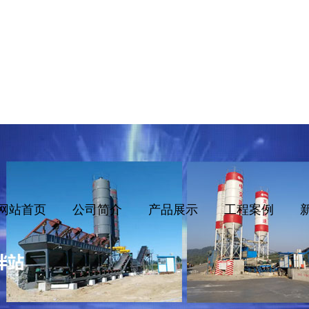
网站首页
公司简介
产品展示
工程案例