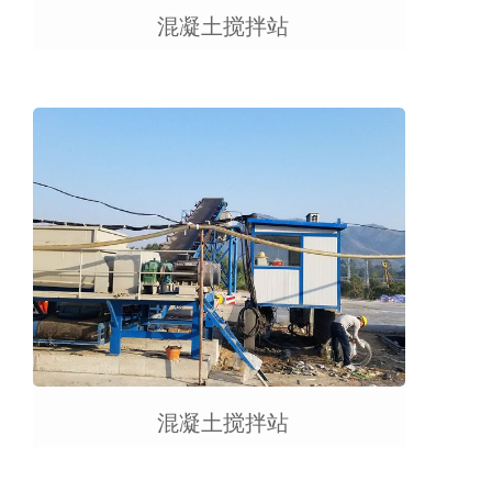
混凝土搅拌站
混凝土搅拌站