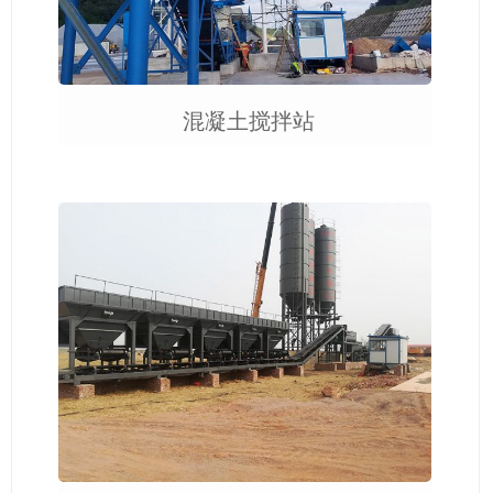
混凝土搅拌站