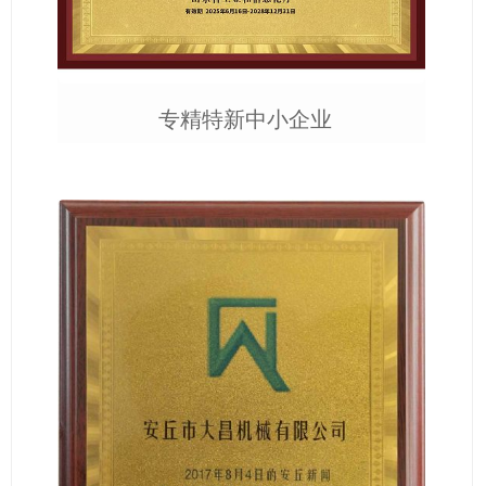
专精特新中小企业