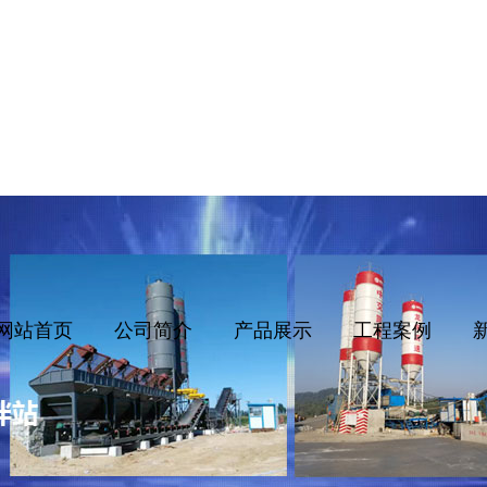
网站首页
公司简介
产品展示
工程案例