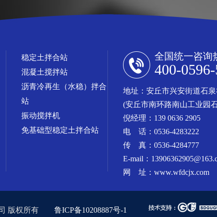
全国统一咨询
稳定土拌合站
400-0596-
混凝土搅拌站
沥青冷再生（水稳）拌合
地址：安丘市兴安街道石泉
站
(安丘市南环路南山工业园石
振动搅拌机
倪经理：139 0636 2905
免基础型稳定土拌合站
电 话：0536-4283222
传 真：0536-4284777
E-mail：13906362905@163.
网 址：www.wfdcjx.com
有限公司 版权所有
鲁ICP备10208887号-1