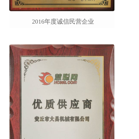
2016年度诚信民营企业