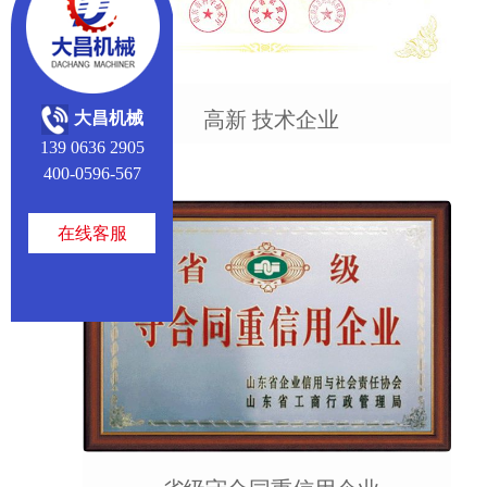
高新 技术企业
大昌机械
139 0636 2905
400-0596-567
在线客服