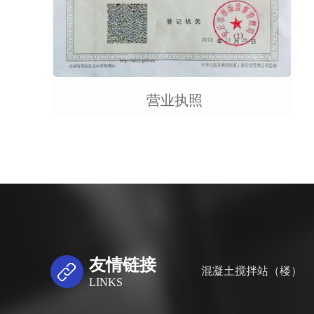
营业执照
友情链接
混凝土搅拌站（楼）
LINKS