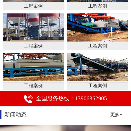
工程案例
工程案例
工程案例
工程案例
工程案例
工程案例
全国服务热线：13906362905
新闻动态
更多+