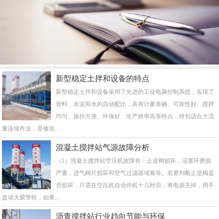
新型稳定土拌和设备的特点
新型稳定土拌和设备采用了先进的工业电脑控制系统，实现了
骨料、水泥和水的自动配比，具有计量准确、可靠性好、搅拌
均匀、操作方便、环保好、生产效率高等特点，特别适合大流
量连续作业，是修筑…
混凝土搅拌站气源故障分析
（1）混凝土搅拌站空压机故障有：止逆阀损坏，活塞环磨损
严重，进气阀片损坏和空气过滤器堵塞等。若要判断止逆阀是
否损坏，只需在空压机自动停机十几秒后，将电源关掉，用手
盘动大胶带轮，如果…
沥青搅拌站行业趋向节能与环保