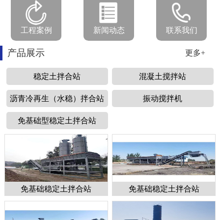
工程案例
新闻动态
联系我们
产品展示
更多+
稳定土拌合站
混凝土搅拌站
沥青冷再生（水稳）拌合站
振动搅拌机
免基础型稳定土拌合站
免基础稳定土拌合站
免基础稳定土拌合站