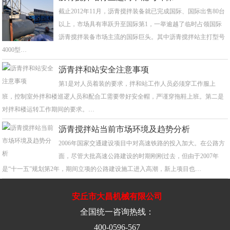
截止2012年11月，沥青搅拌装备就已完成国际、国际出售80台
以上，市场具有率跃升至国际第1，一举逾越了临时占领国际
沥青搅拌装备市场主流的国际巨头。其中沥青搅拌站主打型号
4000型…
沥青拌和站安全注意事项
第1是对人员着装的要求，拌和站工作人员必须穿工作服上
班，控制室外拌和楼巡逻人员和配合工需要带好安全帽，严谨穿拖鞋上班。第二是
对拌和楼运转工作期间的要求。…
沥青搅拌站当前市场环境及趋势分析
2006年国家交通建设项目中对高速铁路的投入加大。在公路方
面，尽管大批高速公路建设的时期刚刚过去，但由于2007年
是“十一五”规划第2年，期间立项的公路建设施工进入高潮，新上项目也…
安丘市大昌机械有限公司
全国统一咨询热线：
400-0596-567